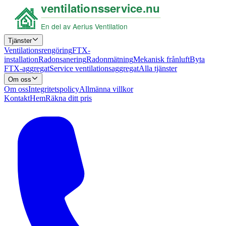
Tjänster
Ventilationsrengöring
FTX-
installation
Radonsanering
Radonmätning
Mekanisk frånluft
Byta
FTX-aggregat
Service ventilationsaggregat
Alla tjänster
Om oss
Om oss
Integritetspolicy
Allmänna villkor
Kontakt
Hem
Räkna ditt pris